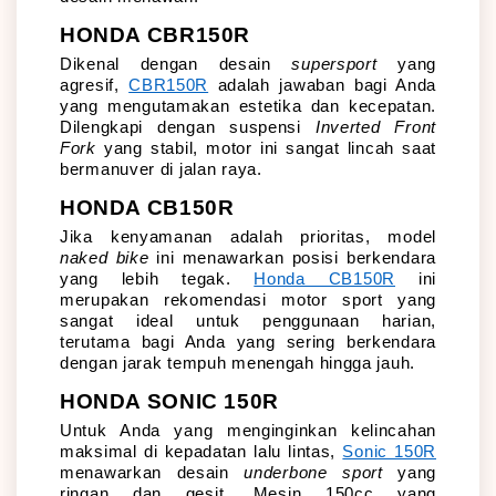
HONDA CBR150R
Dikenal dengan desain 
supersport
 yang 
agresif, 
CBR150R
 adalah jawaban bagi Anda 
yang mengutamakan estetika dan kecepatan. 
Dilengkapi dengan suspensi 
Inverted Front 
Fork
 yang stabil, motor ini sangat lincah saat 
bermanuver di jalan raya.
HONDA CB150R
Jika kenyamanan adalah prioritas, model 
naked bike
 ini menawarkan posisi berkendara 
yang lebih tegak. 
Honda CB150R
 ini 
merupakan rekomendasi motor sport yang 
sangat ideal untuk penggunaan harian, 
terutama bagi Anda yang sering berkendara 
dengan jarak tempuh menengah hingga jauh.
HONDA SONIC 150R
Untuk Anda yang menginginkan kelincahan 
maksimal di kepadatan lalu lintas, 
Sonic 150R
menawarkan desain 
underbone sport
 yang 
ringan dan gesit. Mesin 150cc yang 