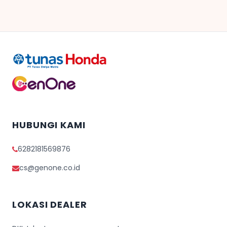
HUBUNGI KAMI
6282181569876
cs@genone.co.id
LOKASI DEALER