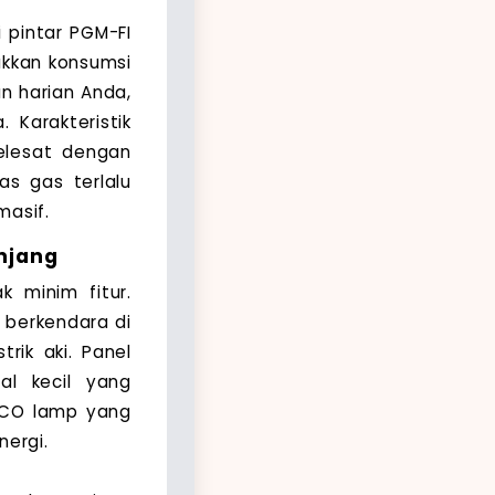
i pintar PGM-FI
ukkan konsumsi
 harian Anda,
 Karakteristik
elesat dengan
s gas terlalu
asif.
njang
k minim fitur.
 berkendara di
rik aki. Panel
al kecil yang
 ECO lamp yang
ergi.