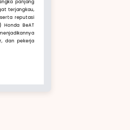
jangka panjang
gat terjangkau,
serta reputasi
e) Honda BeAT
 menjadikannya
ar, dan pekerja