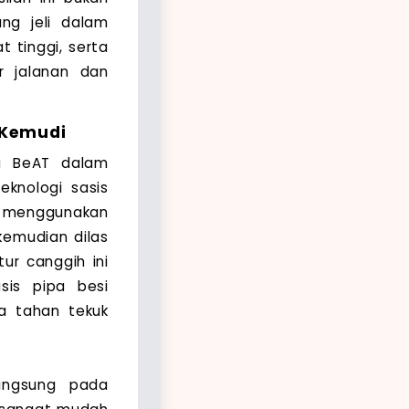
ang jeli dalam
t tinggi, serta
r jalanan dan
g Kemudi
da BeAT dalam
knologi sasis
i menggunakan
emudian dilas
ur canggih ini
sis pipa besi
ya tahan tekuk
langsung pada