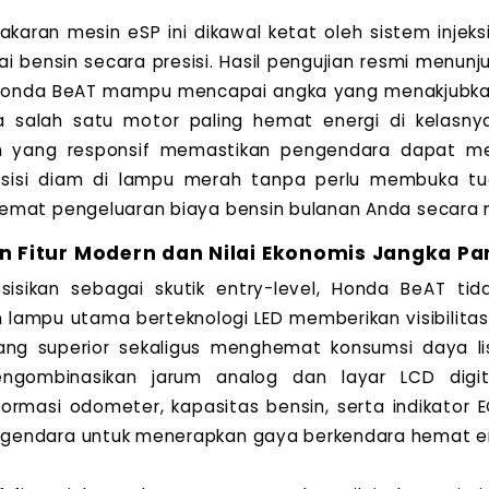
akaran mesin eSP ini dikawal ketat oleh sistem injeks
i bensin secara presisi. Hasil pengujian resmi menunj
Honda BeAT mampu mencapai angka yang menakjubkan
 salah satu motor paling hemat energi di kelasnya.
h yang responsif memastikan pengendara dapat m
osisi diam di lampu merah tanpa perlu membuka tua
mat pengeluaran biaya bensin bulanan Anda secara m
 Fitur Modern dan Nilai Ekonomis Jangka Pa
sisikan sebagai skutik entry-level, Honda BeAT tida
n lampu utama berteknologi LED memberikan visibilitas
ng superior sekaligus menghemat konsumsi daya list
ngombinasikan jarum analog dan layar LCD digit
formasi odometer, kapasitas bensin, serta indikator
endara untuk menerapkan gaya berkendara hemat en