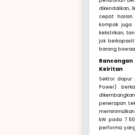
penurunan ber
dikendalikan, 
cepat harian 
kompak juga 
kelistrikan, t
jok berkapasi
barang bawaan
Rancangan
Keiritan
Sektor dapur
Power) berk
dikembangka
penerapan tek
meminimalkan
kW pada 7.50
performa yang