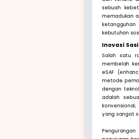
sebuah kebetu
memadukan aspe
ketangguhan 
kebutuhan sos
Inovasi Sas
Salah satu r
membelah kem
eSAF (enhanc
metode pemot
dengan teknol
adalah sebua
konvensional,
yang sangat s
Pengurangan 