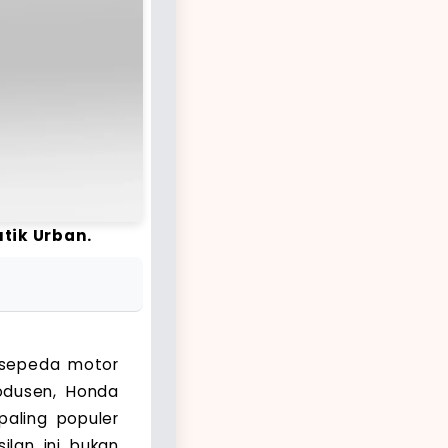
tik Urban.
h sepeda motor
rodusen, Honda
aling populer
ilan ini bukan