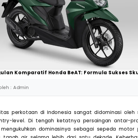
gulan Komparatif Honda BeAT: Formula Sukses Sku
oleh : Admin
itas perkotaan di Indonesia sangat didominasi ole
ntry-level. Di tengah ketatnya persaingan antar-p
l mengukuhkan dominasinya sebagai sepeda motor p
di tanah air selama lebih dari satu dekade. Keberhas