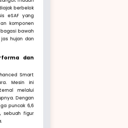
i sangat mudah
diajak berbelok
asis eSAF yang
taan komponen
en bagasi bawah
 jas hujan dan
rforma dan
nhanced Smart
a. Mesin ini
rnal melalui
tupnya. Dengan
ga puncak 6,6
 sebuah figur
.