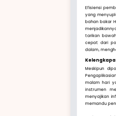
Efisiensi pemb
yang menyupla
bahan bakar 
menjadikannya
tarikan bawa
cepat dari p
dalam, menghe
Kelengkapan
Meskipun dipo
Pengaplikasia
malam hari ya
instrumen me
menyajikan in
memandu peng