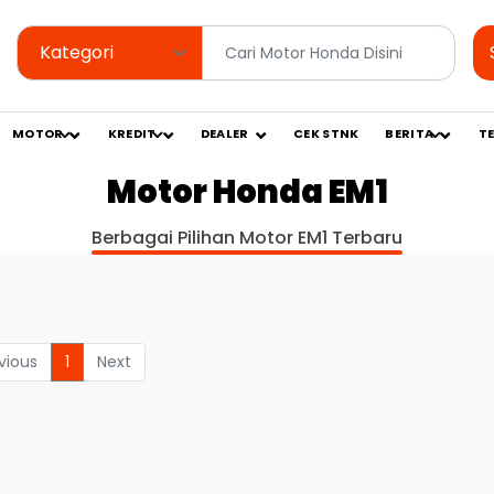
MOTOR
KREDIT
DEALER
CEK STNK
BERITA
T
Motor Honda EM1
Berbagai Pilihan Motor EM1 Terbaru
vious
1
Next