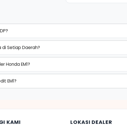
 DP?
a di Setiap Daerah?
er Honda EM1?
dit EM1?
GI KAMI
LOKASI DEALER