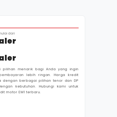
ulai dari
aler
aler
i pilihan menarik bagi Anda yang ingin
pembayaran lebih ringan. Harga kredit
a dengan berbagai pilihan tenor dan DP
dengan kebutuhan. Hubungi kami untuk
it motor EM1 terbaru.