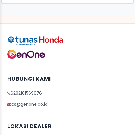
HUBUNGI KAMI
6282181569876
cs@genone.co.id
LOKASI DEALER