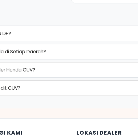
a DP?
a di Setiap Daerah?
ler Honda CUV?
edit CUV?
GI KAMI
LOKASI DEALER