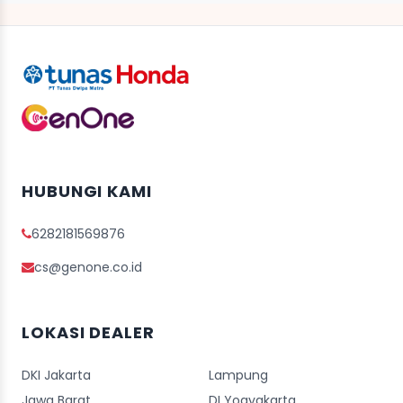
HUBUNGI KAMI
6282181569876
cs@genone.co.id
LOKASI DEALER
DKI Jakarta
Lampung
Jawa Barat
DI Yogyakarta