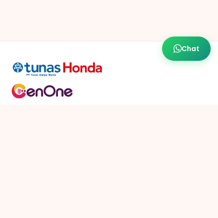
Chat
HUBUNGI KAMI
6282181569876
cs@genone.co.id
LOKASI DEALER