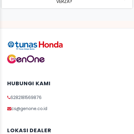
VERZA?
HUBUNGI KAMI
6282181569876
cs@genone.co.id
LOKASI DEALER