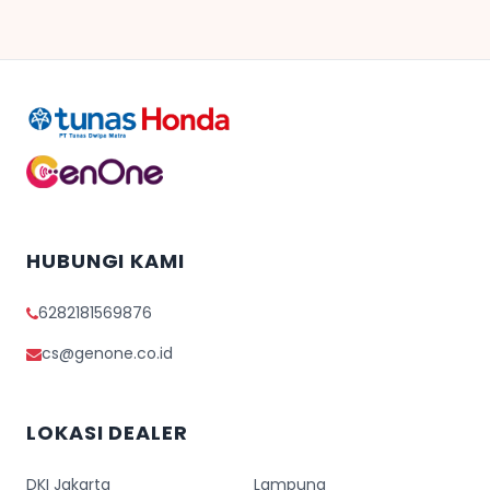
HUBUNGI KAMI
6282181569876
cs@genone.co.id
LOKASI DEALER
DKI Jakarta
Lampung