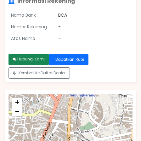
Informasi Rekening
Nama Bank
BCA
Nomor Rekening
-
Atas Nama
-
Hubungi Kami
Dapatkan Rute
Kembali Ke Daftar Dealer
+
−