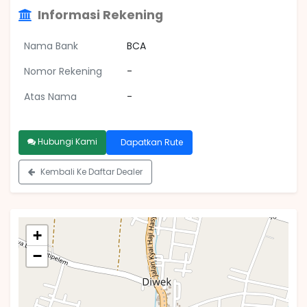
Informasi Rekening
Nama Bank
BCA
Nomor Rekening
-
Atas Nama
-
Hubungi Kami
Dapatkan Rute
Kembali Ke Daftar Dealer
+
−