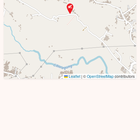
Leaflet
|
©
OpenStreetMap
contributors