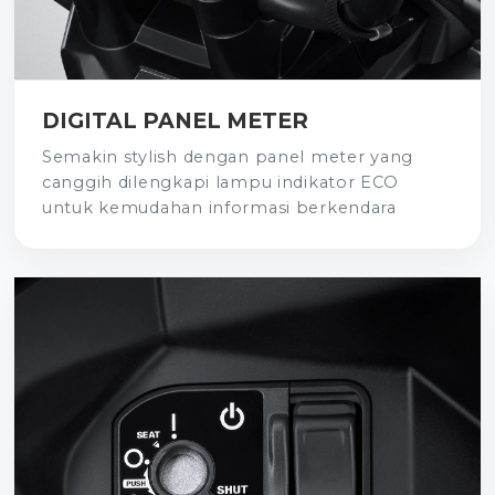
DIGITAL PANEL METER
Semakin stylish dengan panel meter yang
canggih dilengkapi lampu indikator ECO
untuk kemudahan informasi berkendara