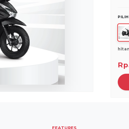
PILI
hita
Rp
FEATURES