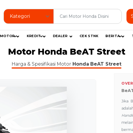
MOTOR
KREDIT
DEALER
CEK STNK
BERITA
Motor Honda BeAT Street
Harga & Spesifikasi Motor
Honda
BeAT Street
OVER
BeAT
Jika 
adal
Handl
melai
berman