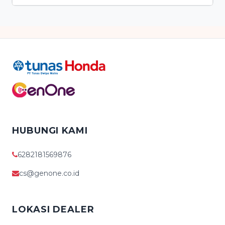
HUBUNGI KAMI
6282181569876
cs@genone.co.id
LOKASI DEALER