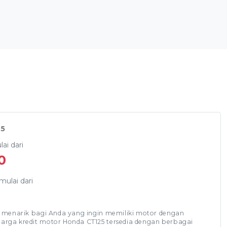
25
ai dari
0
mulai dari
0
an menarik bagi Anda yang ingin memiliki motor dengan
arga kredit motor Honda CT125 tersedia dengan berbagai