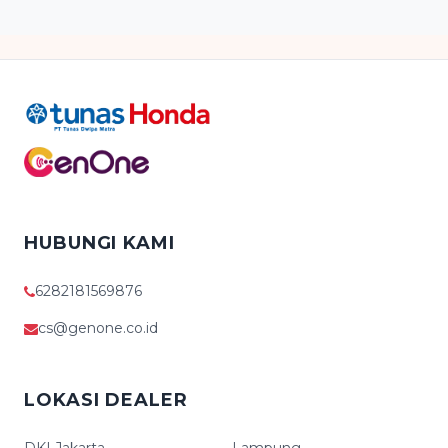
HUBUNGI KAMI
6282181569876
cs@genone.co.id
LOKASI DEALER