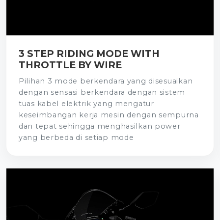
3 STEP RIDING MODE WITH
THROTTLE BY WIRE
Pilihan 3 mode berkendara yang disesuaikan
dengan sensasi berkendara dengan sistem
tuas kabel elektrik yang mengatur
keseimbangan kerja mesin dengan sempurna
dan tepat sehingga menghasilkan power
yang berbeda di setiap mode