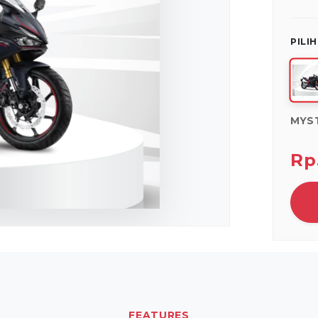
PILI
MYS
Rp
FEATURES