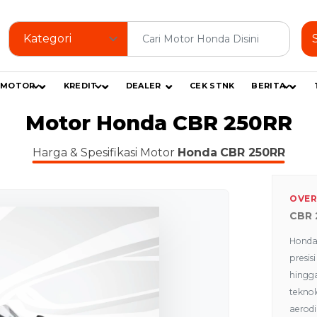
MOTOR
KREDIT
DEALER
CEK STNK
BERITA
Motor Honda CBR 250RR
Harga & Spesifikasi Motor
Honda
CBR 250RR
OVER
CBR 
Honda
presi
hingg
tekno
aerod