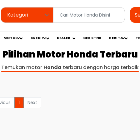
S
MOTOR
KREDIT
DEALER
CEK STNK
BERITA
T
Pilihan Motor Honda Terbaru
Temukan motor
Honda
terbaru dengan harga terbaik
vious
1
Next