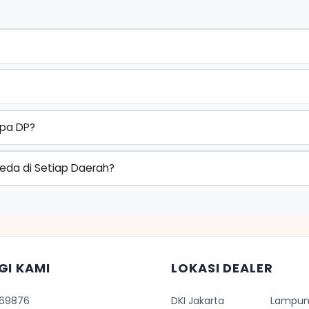
npa DP?
beda di Setiap Daerah?
GI KAMI
LOKASI DEALER
569876
DKI Jakarta
Lampu