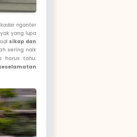
sekadar nganter
nyak yang lupa
soal
sikap dan
ah sering naik
p harus tahu:
 keselamatan