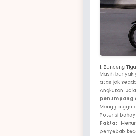
1. Bonceng Tig
Masih banyak y
atas jok sead
Angkutan Jal
penumpang 
Mengganggu k
Potensi baha
Fakta:
Menuru
penyebab kecel