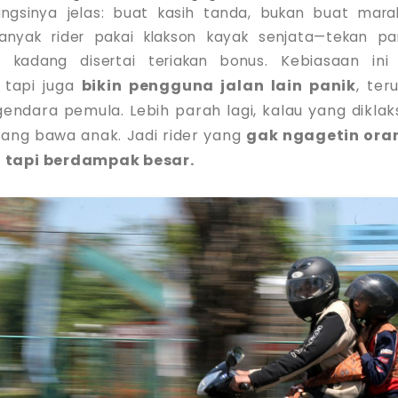
ungsinya jelas: buat kasih tanda, bukan buat mar
anyak rider pakai klakson kayak senjata—tekan pa
Kebiasaan in
p, kadang disertai teriakan bonus.
 tapi juga
bikin pengguna jalan lain panik
, ter
endara pemula. Lebih parah lagi, kalau yang dikla
yang bawa anak. Jadi rider yang
gak ngagetin oran
, tapi berdampak besar.