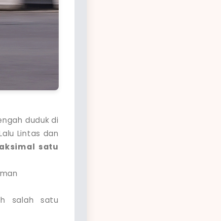
tengah duduk di
alu Lintas dan
aksimal satu
:
eman
h salah satu