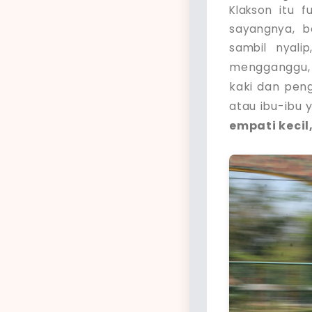
Klakson itu f
sayangnya, b
sambil nyali
mengganggu,
kaki dan peng
atau ibu-ibu 
empati kecil