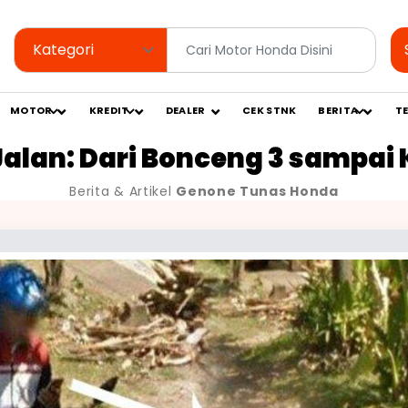
MOTOR
KREDIT
DEALER
CEK STNK
BERITA
T
i Jalan: Dari Bonceng 3 sampai
Berita & Artikel
Genone Tunas Honda