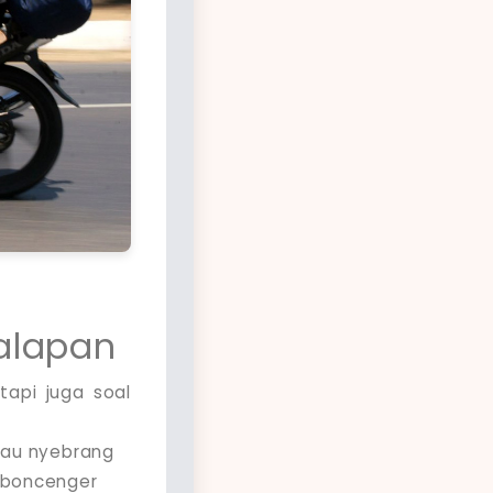
Balapan
tapi juga soal
 mau nyebrang
 boncenger