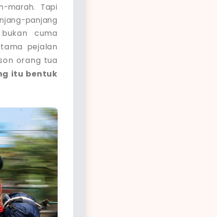
ah-marah. Tapi
njang-panjang
i bukan cuma
utama pejalan
kson orang tua
g itu bentuk